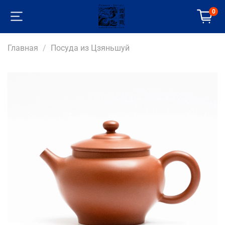
0
Главная
Посуда из Цзяньшуй