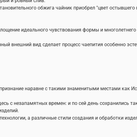
трый и ровный слив.
тановительного обжига чайник приобрел "цвет остывшего п
оплощение идеального чувствования формы и многолетнего
анный внешний вид сделает процесс чаепития особенно эс
 признание наравне с такими знаменитыми местами как И
сь с незапамятных времен: и по сей день сохранились так
изделий.
хнологии, а различные стили создания и обработки издел