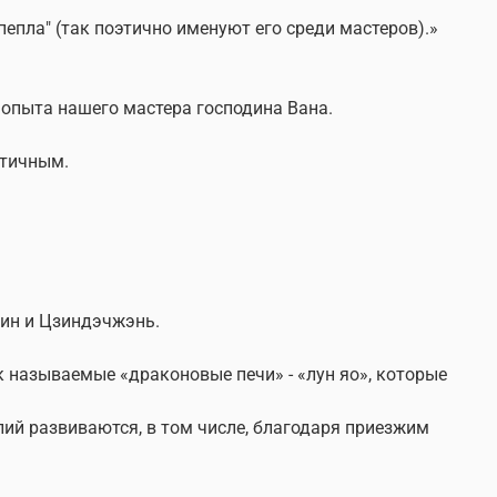
епла" (так поэтично именуют его среди мастеров).»
 опыта нашего мастера господина Вана.
тетичным.
син и Цзиндэчжэнь.
 называемые «драконовые печи» - «лун яо», которые
ий развиваются, в том числе, благодаря приезжим