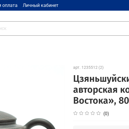
и оплата
Личный кабинет
арт.
1235512 (2)
Цзяньшуйски
авторская к
Востока», 80
(0)