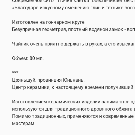
Современное сито "птичья клетка" обеспечивает быс
«Благодаря искусному смешению глин и технике восс
Изготовлен на гончарном круге.
Безупречная геометрия, плотный водяной замок - в
Чайник очень приятно держать в руках, а его изыск
Объем: 80 мл.
***
Цзяньшуй, провинция Юньнань.
Центр керамики, к настоящему времени получивший
Изготовлением керамических изделий занимаются зде
используются для традиционного дровяного обжига 
Помимо традиционных, применяются и современные те
мастерам.