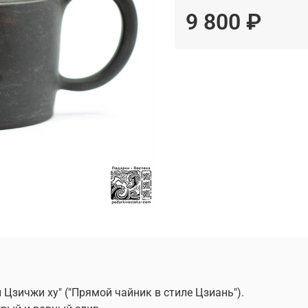
9 800 ₽
Цзичжи ху" ("Прямой чайник в стиле Цзиань").