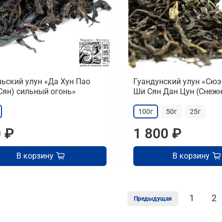
ьский улун «Да Хун Пао
Гуандунский улун «Сюэ
Сян) сильный огонь»
Ши Сян Дан Цун (Снежн
100г
50г
25г
 ₽
1 800 ₽
В корзину
В корзину
1
2
Предыдущая