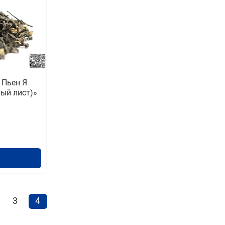
 Пьен Я
ый лист)»
3
4