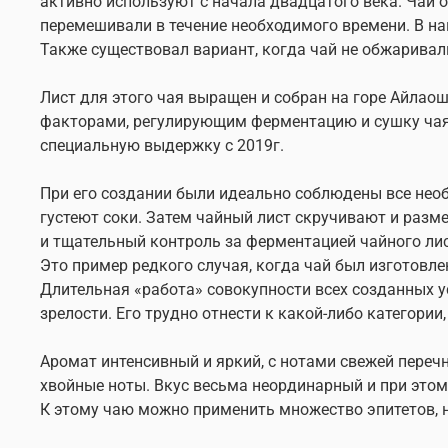
активно используют с начала двадцатого века. Чай о
перемешивали в течение необходимого времени. В на
Также существовал вариант, когда чай не обжаривал
Лист для этого чая выращен и собран на горе Айлао
факторами, регулирующим ферментацию и сушку чая, 
специальную выдержку с 2019г.
При его создании были идеально соблюдены все необх
густеют соки. Затем чайный лист скручивают и разм
и тщательный контроль за ферментацией чайного лис
Это пример редкого случая, когда чай был изготовл
Длительная «работа» совокупности всех созданных ус
зрелости. Его трудно отнести к какой-либо категории
Аромат интенсивный и яркий, с нотами свежей переч
хвойные ноты. Вкус весьма неординарный и при этом
К этому чаю можно применить множество эпитетов, 