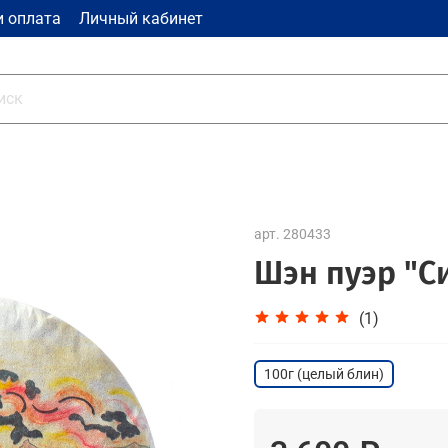
и оплата
Личный кабинет
арт.
280433
Шэн пуэр "С
(1)
100г (целый блин)