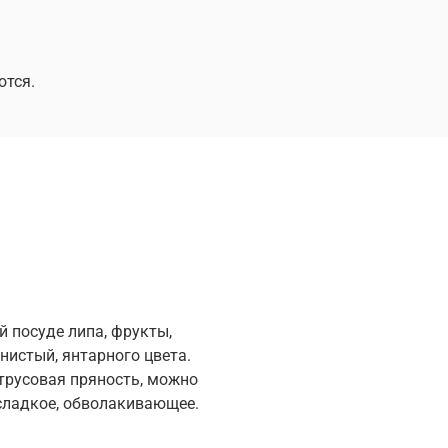
ются.
й посуде липа, фрукты,
истый, янтарного цвета.
итрусовая пряность, можно
сладкое, обволакивающее.