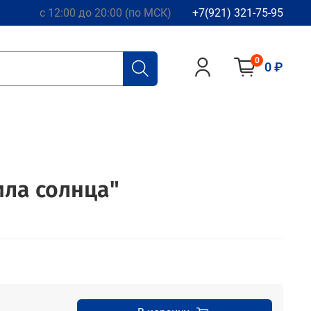
с 12:00 до 20:00 (по МСК)
+7(921) 321-75-95
0
0 ₽
ила солнца"