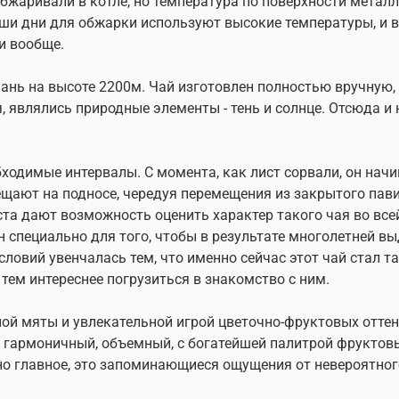
бжаривали в котле, но температура по поверхности металла
ши дни для обжарки используют высокие температуры, и ве
и вообще.
шань на высоте 2200м. Чай изготовлен полностью вручную,
являлись природные элементы - тень и солнце. Отсюда и н
одимые интервалы. С момента, как лист сорвали, он начина
ещают на подносе, чередуя перемещения из закрытого пав
та дают возможность оценить характер такого чая во всей
ен специально для того, чтобы в результате многолетней 
ловий увенчалась тем, что именно сейчас этот чай стал т
, тем интереснее погрузиться в знакомство с ним.
ной мяты и увлекательной игрой цветочно-фруктовых оттен
 гармоничный, объемный, с богатейшей палитрой фруктовы
но главное, это запоминающиеся ощущения от невероятног