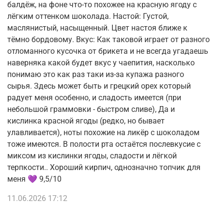
балдëж, на фоне что-то похожее на красную ягоду с
лёгким оттенком шоколада. Настой: Густой,
маслянистый, насыщенный. Цвет настоя ближе к
тëмно бордовому. Вкус: Как таковой играет от разного
отломанного кусочка от брикета и не всегда угадаешь
наверняка какой будет вкус у чаепития, насколько
понимаю это как раз таки из-за купажа разного
сырья. Здесь может быть и грецкий орех который
радует меня особенно, и сладость имеется (при
небольшой граммовки - быстром сливе), Да и
кислинка красной ягоды (редко, но бывает
улавливается), ноты похожие на ликёр с шоколадом
тоже имеются. В полости рта остаётся послевкусие с
миксом из кислинки ягоды, сладости и лёгкой
терпкости.. Хороший кирпич, однозначно топчик для
меня 💜 9,5/10
11.06.2026 17:12