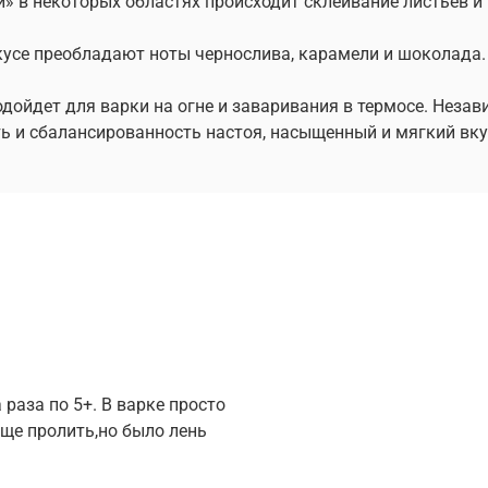
 в некоторых областях происходит склеивание листьев и п
вкусе преобладают ноты чернослива, карамели и шоколада.
дойдет для варки на огне и заваривания в термосе. Незав
ь и сбалансированность настоя, насыщенный и мягкий вкус
 раза по 5+. В варке просто
еще пролить,но было лень