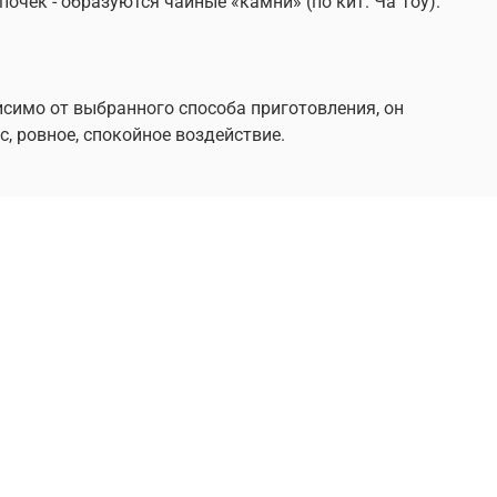
очек - образуются чайные «камни» (по кит. Ча Тоу).
исимо от выбранного способа приготовления, он
, ровное, спокойное воздействие.