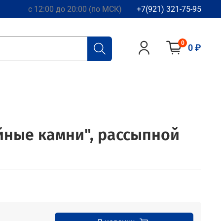
с 12:00 до 20:00 (по МСК)
+7(921) 321-75-95
0
0 ₽
йные камни", рассыпной