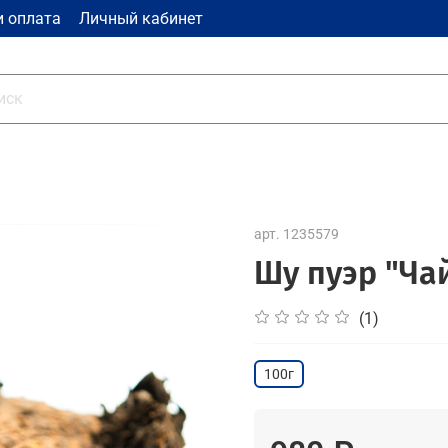
и оплата
Личный кабинет
арт.
1235579
Шу пуэр "Ча
(1)
100г