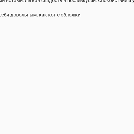
 нотами, легкая сладость в послевкусии. Спокойствие и 
ебя довольным, как кот с обложки.