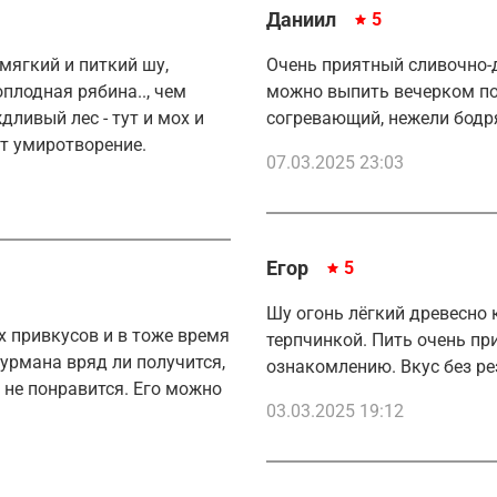
Даниил
5
мягкий и питкий шу,
Очень приятный сливочно-
плодная рябина.., чем
можно выпить вечерком по
ливый лес - тут и мох и
согревающий, нежели бодр
ят умиротворение.
07.03.2025 23:03
Егор
5
Шу огонь лёгкий древесно 
х привкусов и в тоже время
терпчинкой. Пить очень при
урмана вряд ли получится,
ознакомлению. Вкус без ре
 не понравится. Его можно
03.03.2025 19:12