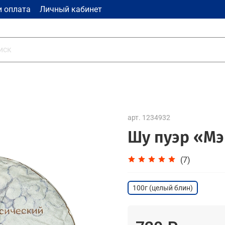
и оплата
Личный кабинет
арт.
1234932
Шу пуэр «Мэ
(7)
100г (целый блин)