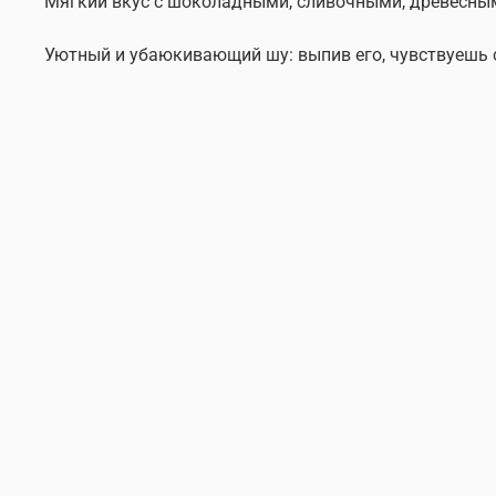
Мягкий вкус с шоколадными, сливочными, древесными
Уютный и убаюкивающий шу: выпив его, чувствуешь с