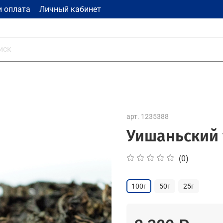
и оплата
Личный кабинет
арт.
1235388
Уишаньский 
(0)
100г
50г
25г