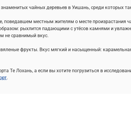
 знаменитых чайных деревьев в Уишань, среди которых так
те, поведавшем местным жителям о месте произрастания ч
 образом: рыхлится падающими с утёсов камнями и увлажн
ем не сравнимый вкус.
 вяленые фрукты. Вкус мягкий и насыщенный: карамельная
рта Те Лохань, а если вы хотите погрузиться в исследова
орт
.