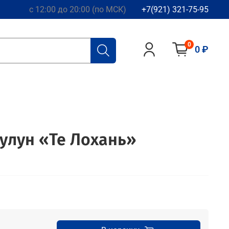
с 12:00 до 20:00 (по МСК)
+7(921) 321-75-95
0
0 ₽
улун «Те Лохань»